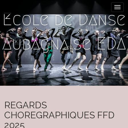
M
S
k
a
Ecole de Danse
i
i
p
n
t
m
o
Aubagnaise EDA
e
c
n
o
n
u
t
e
n
t
REGARDS
CHOREGRAPHIQUES FFD
2025