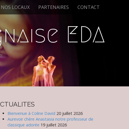
NOS LOCAUX
PARTENAIRES
CONTACT
naise EDA
CTUALITES
Bienvenue à Coline David
20 juillet 2026
Aurevoir chère Anastasia notre professeur de
classique adorée
19 juillet 2026