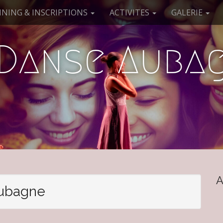
NING & INSCRIPTIONS
ACTIVITES
GALERIE
 Danse Aubag
A
aubagne