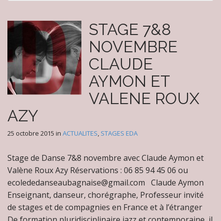
STAGE 7&8
NOVEMBRE
CLAUDE
AYMON ET
VALENE ROUX
AZY
25 octobre 2015
in
ACTUALITES
,
STAGES EDA
Stage de Danse 7&8 novembre avec Claude Aymon et
Valène Roux Azy Réservations : 06 85 94 45 06 ou
ecolededanseaubagnaise@gmail.com Claude Aymon
Enseignant, danseur, chorégraphe, Professeur invité
de stages et de compagnies en France et à l’étranger
De formation pluridisciplinaire jazz et contemporaine, il