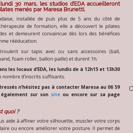
undi 30 mars, les studios d’EDA accueilleront
ilates menés par
Maresa Brunetti.
ndaise, installée de puis plus de 5 ans du côté de
hérapeute de formation, elle a découvert le pilates
des et demeurent convaincue dès lors des bénéfices
mme rééducation.
roulent sur tapis avec ou sans accessoires (ball,
band, foam roller, ballon paille) et durent 1h.
ans les locaux d’EDA, les lundis de à 12h15 et 13h30
 nombre d’inscrits suffisants.
téressés n’hésitez pas à contacter Maresa au 06 59
s également sur son
site
ou encore sur sa page
t quoi ?
us aide à affiner votre silhouette, muscler votre corps
laire ou encore améliorer votre posture. Il permet de