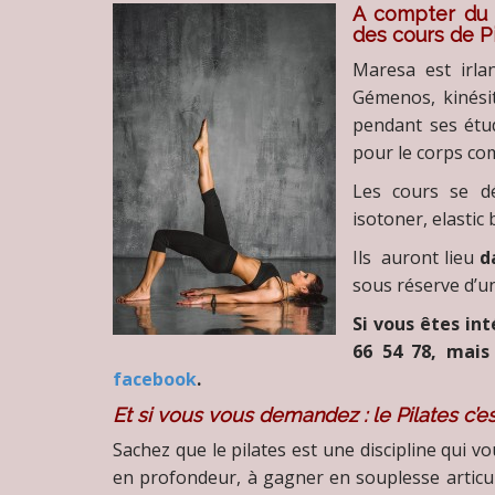
A compter du l
des cours de P
Maresa est irla
Gémenos, kinésit
pendant ses étu
pour le corps co
Les cours se dé
isotoner, elastic 
Ils auront lieu
d
sous réserve d’un
Si vous êtes in
66 54 78, mai
facebook
.
Et si vous vous demandez : le Pilates c’es
Sachez que le pilates est une discipline qui vo
en profondeur,
à gagner en souplesse articu