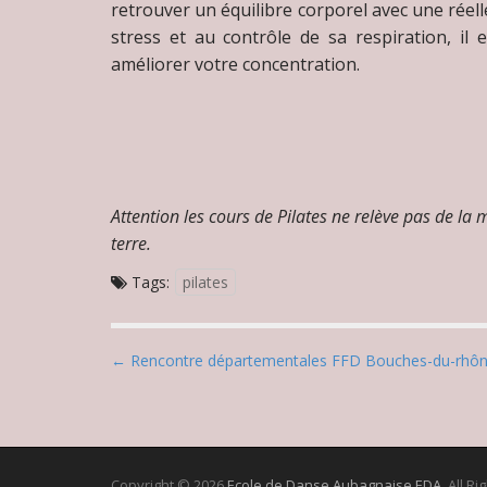
retrouver un équilibre corporel avec une réelle
stress et au contrôle de sa respiration, il
améliorer votre concentration.
Attention les cours de Pilates ne relève pas de la
terre.
Tags:
pilates
P
← Rencontre départementales FFD Bouches-du-rhô
o
s
t
n
Copyright © 2026
Ecole de Danse Aubagnaise EDA
. All R