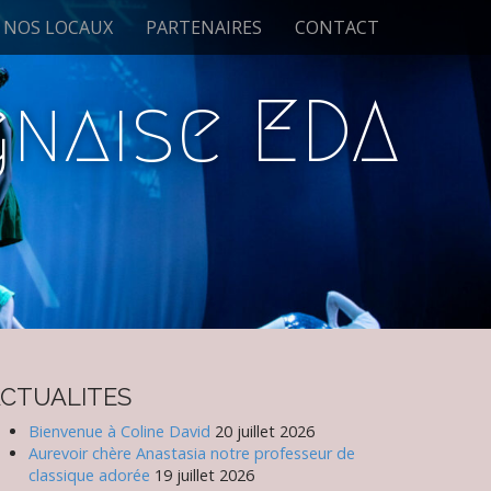
NOS LOCAUX
PARTENAIRES
CONTACT
naise EDA
CTUALITES
Bienvenue à Coline David
20 juillet 2026
Aurevoir chère Anastasia notre professeur de
classique adorée
19 juillet 2026