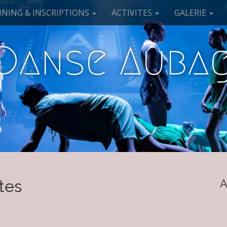
NING & INSCRIPTIONS
ACTIVITES
GALERIE
 Danse Aubag
tes
A