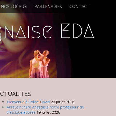
NOS LOCAUX
PARTENAIRES
CONTACT
naise EDA
CTUALITES
Bienvenue à Coline David
20 juillet 2026
Aurevoir chère Anastasia notre professeur de
classique adorée
19 juillet 2026