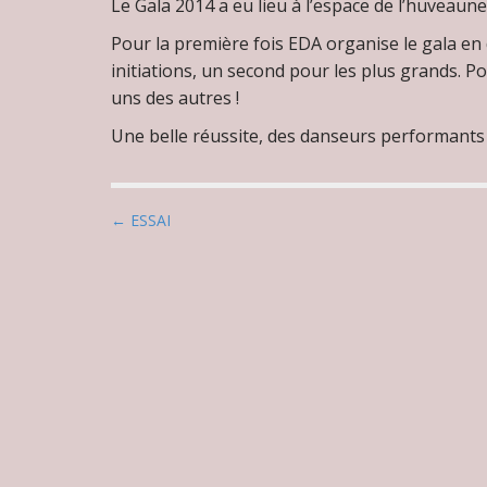
Le Gala 2014 a eu lieu à l’espace de l’huveaune
Pour la première fois EDA organise le gala en 
initiations, un second pour les plus grands. P
uns des autres !
Une belle réussite, des danseurs performants
P
← ESSAI
o
s
t
n
a
v
i
g
a