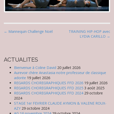
P
← Mannequin Challenge Noël
TRAINING HIP-HOP avec
LYDIA CARILLO →
o
s
t
n
ACTUALITES
a
Bienvenue à Coline David
20 juillet 2026
v
Aurevoir chère Anastasia notre professeur de classique
i
adorée
19 juillet 2026
REGARDS CHOREGRAPHIQUES FFD 2026
19 juillet 2026
g
REGARDS CHOREGRAPHIQUES FFD 2025
3 août 2025
a
REGARDS CHOREGRAPHIQUES FFD 2024
29 octobre
t
2024
STAGE 1er FEVRIER CLAUDE AYMON & VALENE ROUX-
i
AZY
29 octobre 2024
o
AG 16 novembre 2024
29 octobre 2024