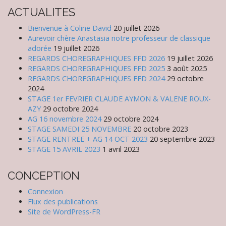
n
ACTUALITES
a
v
Bienvenue à Coline David
20 juillet 2026
i
Aurevoir chère Anastasia notre professeur de classique
adorée
19 juillet 2026
g
REGARDS CHOREGRAPHIQUES FFD 2026
19 juillet 2026
a
REGARDS CHOREGRAPHIQUES FFD 2025
3 août 2025
t
REGARDS CHOREGRAPHIQUES FFD 2024
29 octobre
2024
i
STAGE 1er FEVRIER CLAUDE AYMON & VALENE ROUX-
o
AZY
29 octobre 2024
n
AG 16 novembre 2024
29 octobre 2024
STAGE SAMEDI 25 NOVEMBRE
20 octobre 2023
STAGE RENTREE + AG 14 OCT 2023
20 septembre 2023
STAGE 15 AVRIL 2023
1 avril 2023
CONCEPTION
Connexion
Flux des publications
Site de WordPress-FR