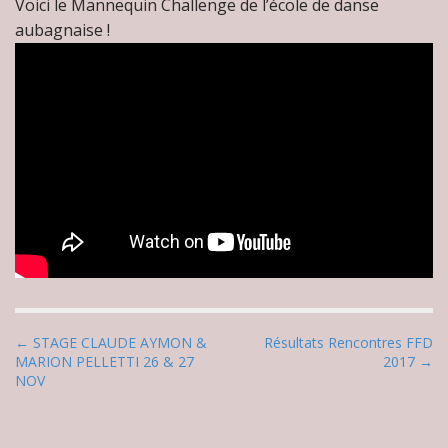
Voici le Mannequin Challenge de l’école de danse
aubagnaise !
P
← STAGE CLAUDE AYMON &
Résultats Rencontres FFD
MARION PELLETTI 26 & 27
2017 →
o
NOV
s
t